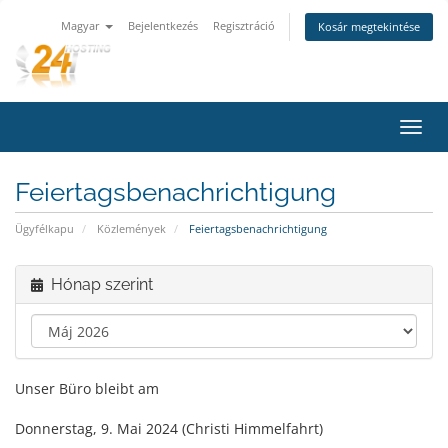
Magyar
Bejelentkezés
Regisztráció
Kosár megtekintése
Váltá
a
navig
Feiertagsbenachrichtigung
Ügyfélkapu
Közlemények
Feiertagsbenachrichtigung
Hónap szerint
Unser Büro bleibt am
Donnerstag, 9. Mai 2024 (Christi Himmelfahrt)