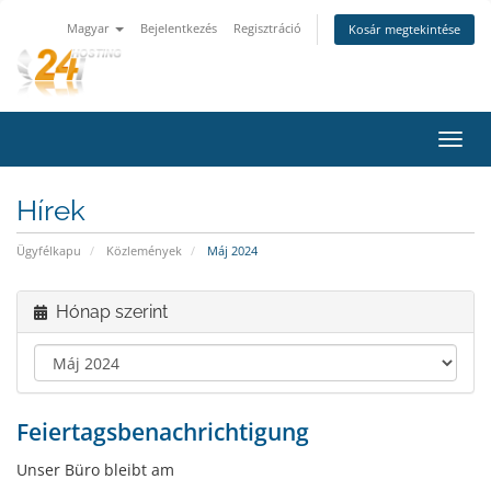
Magyar
Bejelentkezés
Regisztráció
Kosár megtekintése
Váltá
a
navig
Hírek
Ügyfélkapu
Közlemények
Máj 2024
Hónap szerint
Feiertagsbenachrichtigung
Unser Büro bleibt am