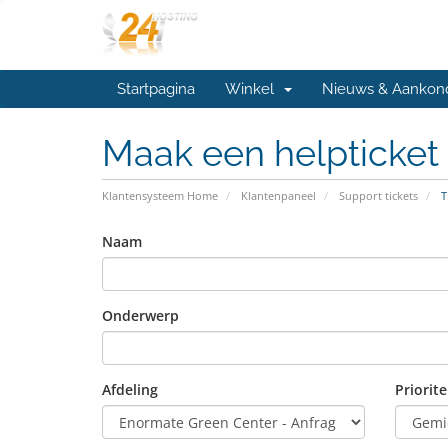
Startpagina
Winkel
Nieuws & Aankon
Maak een helpticket
Klantensysteem Home
Klantenpaneel
Support tickets
T
Naam
Onderwerp
Afdeling
Priorite