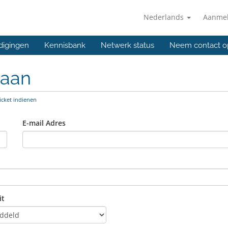
Nederlands
Aanme
digingen
Kennisbank
Netwerk status
Neem contact o
 aan
icket indienen
E-mail Adres
it