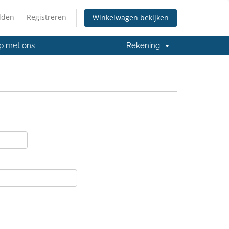
lden
Registreren
Winkelwagen bekijken
p met ons
Rekening