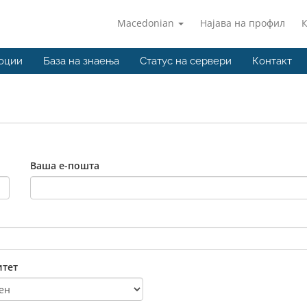
Macedonian
Најава на профил
оции
База на знаења
Статус на сервери
Контакт
Ваша е-пошта
тет