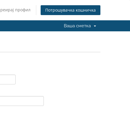
Креирај профил
Потрошувачка кошничка
Ваша сметка