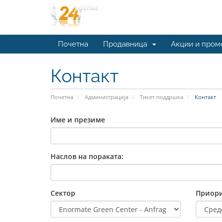
Почетна
Продавница
Акции и пром
Контакт
Почетна
Администрација
Тикет поддршка
Контакт
Име и презиме
Наслов на пораката:
Сектор
Приори