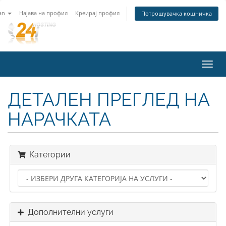
an
Најава на профил
Креирај профил
Потрошувачка кошничка
Вклу
ја
нави
ДЕТАЛЕН ПРЕГЛЕД НА
НАРАЧКАТА
Категории
Дополнителни услуги