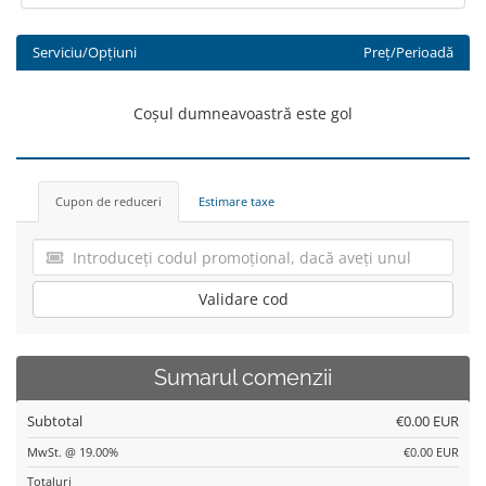
Serviciu/Opțiuni
Preț/Perioadă
Coșul dumneavoastră este gol
Cupon de reduceri
Estimare taxe
Validare cod
Sumarul comenzii
Subtotal
€0.00 EUR
MwSt. @ 19.00%
€0.00 EUR
Totaluri