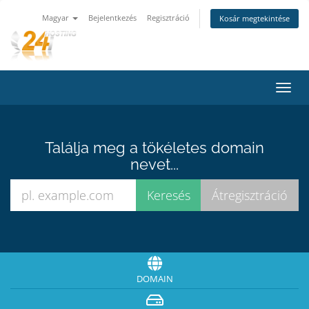
Magyar
Bejelentkezés
Regisztráció
Kosár megtekintése
Váltá
a
navig
Találja meg a tökéletes domain
nevet...
DOMAIN