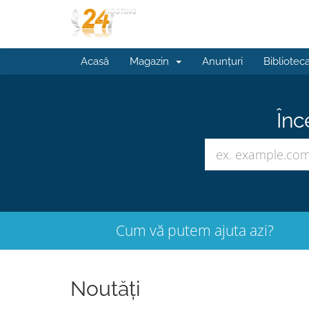
Acasă
Magazin
Anunțuri
Bibliotec
Înc
Cum vă putem ajuta azi?
Noutăți