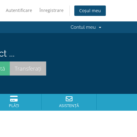
Autentificare
Înregistrare
Coșul meu
Contul meu
 ...
PLĂȚI
ASISTENȚĂ