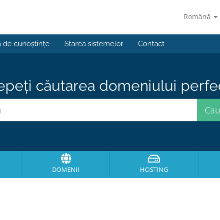
Română
a de cunoștințe
Starea sistemelor
Contact
epeți căutarea domeniului perfect
DOMENII
HOSTING