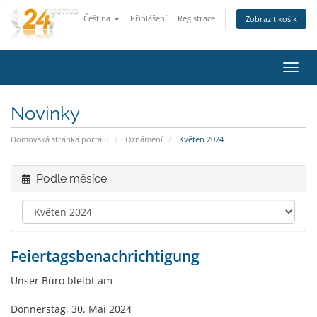
Čeština
Přihlášení
Registrace
Zobrazit košík
Přep
navig
Novinky
Domovská stránka portálu
Oznámení
Květen 2024
Podle měsíce
Feiertagsbenachrichtigung
Unser Büro bleibt am
Donnerstag, 30. Mai 2024