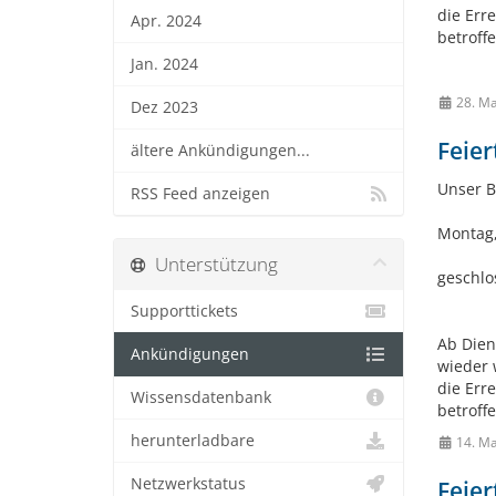
die Err
Apr. 2024
betroffe
Jan. 2024
28. Ma
Dez 2023
Feier
ältere Ankündigungen...
Unser B
RSS Feed anzeigen
Montag,
Unterstützung
geschlo
Supporttickets
Ab Dien
Ankündigungen
wieder 
die Err
Wissensdatenbank
betroffe
herunterladbare
14. Ma
Netzwerkstatus
Feier