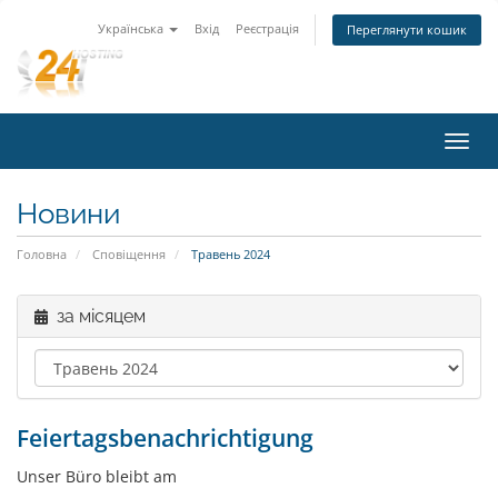
Українська
Вхід
Реєстрація
Переглянути кошик
Пере
наві
Новини
Головна
Сповіщення
Травень 2024
за місяцем
Feiertagsbenachrichtigung
Unser Büro bleibt am